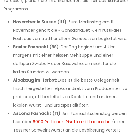
zu essen, planen Sie Ihre Mahlzeiten als Teil des kulturellen
Programms.
November in Sursee (LU):
Zum Martinstag am 11.
November gehört die « Gansabhauet », ein rustikales
Fest, das von traditionellem Gänseessen begleitet wird.
Basler Fasnacht (BS):
Der Tag beginnt um 4 Uhr
morgens mit einer heissen Mehlsuppe und einer
deftigen Zwiebel- oder Käsewähe, um sich für die
kalten Stunden zu wärmen.
Alpabzug im Herbst:
Dies ist die beste Gelegenheit,
frisch hergestellten Alpkäse direkt vom Produzenten zu
probieren, oft begleitet von Raclette und anderen
lokalen Wurst- und Brotspezialitäten.
Ascona Fasnacht (TI):
Am Fasnachtsdienstag werden
hier über
6000 Portionen Risotto mit Luganighe
(einer
Tessiner Schweinswurst) an die Bevölkerung verteilt –